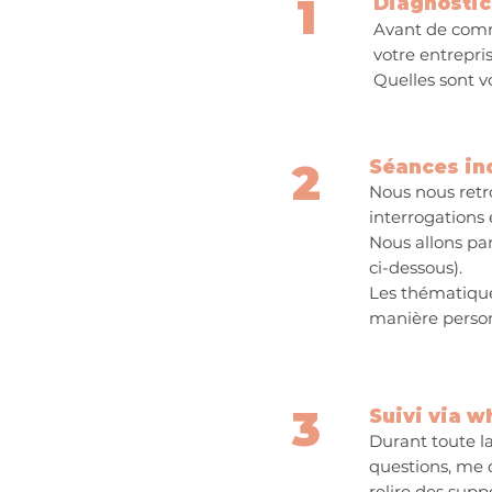
1
Diagnostic
Avant de comme
votre entrepri
Quelles sont v
2
Séances ind
Nous nous ret
interrogations
Nous allons parl
ci-dessous).
Les thématique
manière personn
3
Suivi via w
Durant toute la
questions, me 
relire des suppo