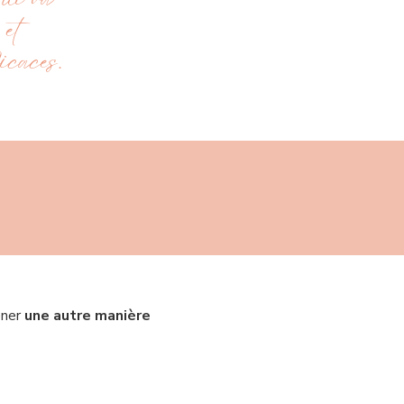
qui va
 et
icaces.
ener
une autre manière