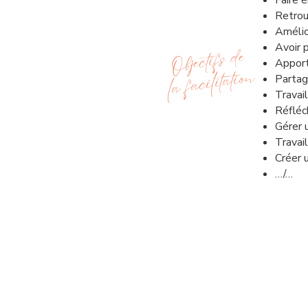
​Faire
Retrou
Amélior
Objectifs de
Avoir 
Apporte
la facilitation
Partag
Travail
Réfléc
Gérer 
Travai
Créer u
…/…