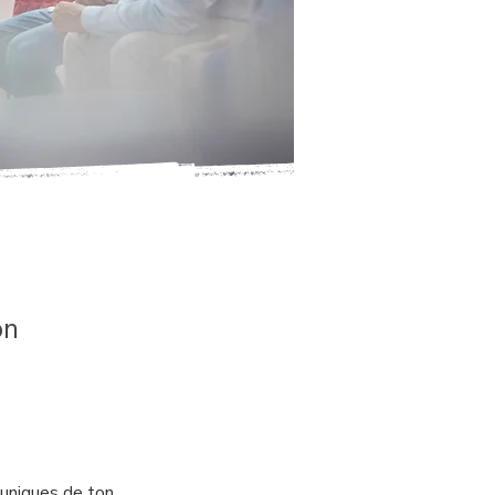
on
uniques de ton