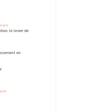
place
tion, le levier de 
uissement en 
r 
avie