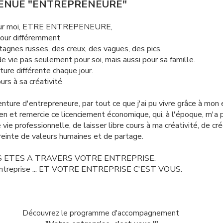
ENUE "ENTREPRENEURE"
 Pour moi, ETRE ENTREPENEURE,
 jour différemment
ntagnes russes, des creux, des vagues, des pics.
x de vie pas seulement pour soi, mais aussi pour sa famille.
ture différente chaque jour.
ours à sa créativité
ture d'entrepreneure, par tout ce que j'ai pu vivre grâce à mon e
ien et remercie ce licenciement économique, qui, à l'époque, m'a
vie professionnelle, de laisser libre cours à ma créativité, de cr
einte de valeurs humaines et de partage.
S ETES A TRAVERS VOTRE ENTREPRISE.
entreprise ... ET VOTRE ENTREPRISE C'EST VOUS.
Découvrez le programme d'accompagnement 